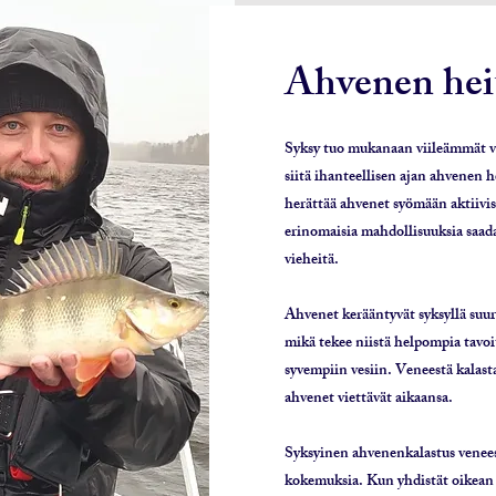
Ahvenen heit
Syksy tuo mukanaan viileämmät v
siitä ihanteellisen ajan ahvenen 
herättää ahvenet syömään aktiivises
erinomaisia mahdollisuuksia saada 
vieheitä.
Ahvenet kerääntyvät syksyllä suuri
mikä tekee niistä helpompia tavoi
syvempiin vesiin. Veneestä kalasta
ahvenet viettävät aikaansa.
Syksyinen ahvenenkalastus veneest
kokemuksia. Kun yhdistät oikean st