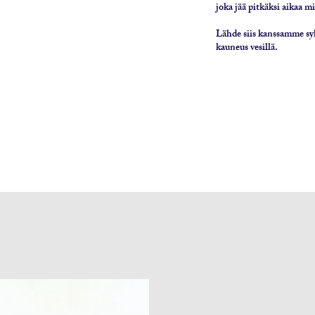
joka jää pitkäksi aikaa mi
Lähde siis kanssamme syk
kauneus vesillä.