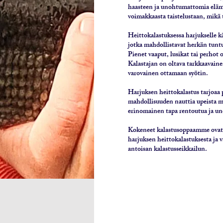
haasteen ja unohtumattomia elämyk
voimakkaasta taistelustaan, mikä 
Heittokalastuksessa harjukselle kä
jotka mahdollistavat herkän tuntu
Pienet vaaput, lusikat tai perhot 
Kalastajan on oltava tarkkaavainen 
varovainen ottamaan syötin.
Harjuksen heittokalastus tarjoaa
mahdollisuuden nauttia upeista m
erinomainen tapa rentoutua ja uno
Kokeneet kalastusoppaamme ovat 
harjuksen heittokalastuksesta ja
antoisan kalastusseikkailun.