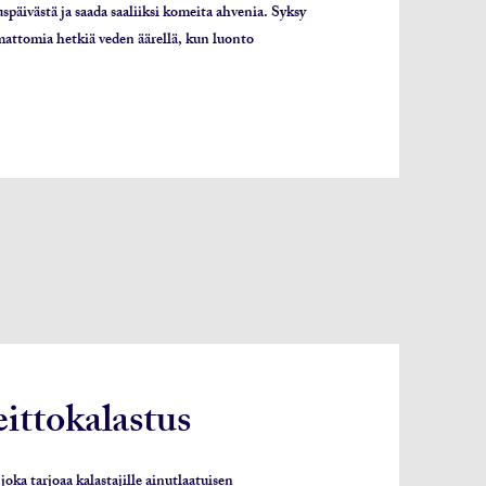
späivästä ja saada saaliiksi komeita ahvenia. Syksy
mattomia hetkiä veden äärellä, kun luonto
ittokalastus
joka tarjoaa kalastajille ainutlaatuisen