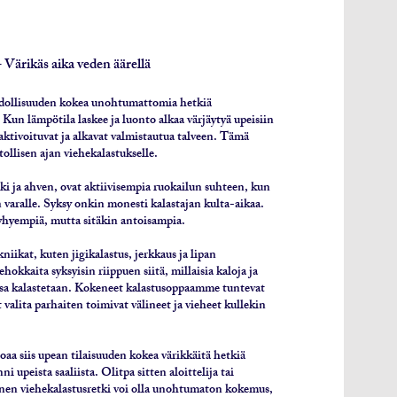
 Värikäs aika veden äärellä
dollisuuden kokea unohtumattomia hetkiä
 Kun lämpötila laskee ja luonto alkaa värjäytyä upeisiin
aktivoituvat ja alkavat valmistautua talveen. Tämä
tollisen ajan viehekalastukselle.
uki ja ahven, ovat aktiivisempia ruokailun suhteen, kun
 varalle. Syksy onkin monesti kalastajan kulta-aikaa.
lyhyempiä, mutta sitäkin antoisampia.
niikat, kuten jigikalastus, jerkkaus ja lipan
hokkaita syksyisin riippuen siitä, millaisia kaloja ja
issa kalastetaan. Kokeneet kalastusoppaamme tuntevat
 valita parhaiten toimivat välineet ja vieheet kullekin
oaa siis upean tilaisuuden kokea värikkäitä hetkiä
ni upeista saaliista. Olitpa sitten aloittelija tai
inen viehekalastusretki voi olla unohtumaton kokemus,