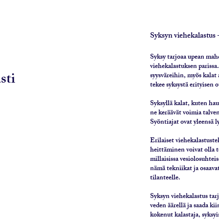
Syksyn viehekalastus -
Syksy tarjoaa upean mah
viehekalastuksen parissa.
sti
syysväreihin, myös kalat 
tekee syksystä erityisen o
Syksyllä kalat, kuten ha
ne keräävät voimia talven
Syöntiajat ovat yleensä 
Erilaiset viehekalastustek
heittäminen voivat olla te
millaisissa vesiolosuhte
nämä tekniikat ja osaavat
tilanteelle.
Syksyn viehekalastus tarj
veden äärellä ja saada kiin
kokenut kalastaja, syksy