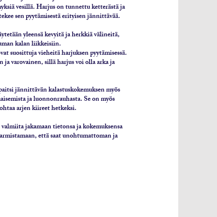
siä vesillä. Harjus on tunnettu ketterästä ja
tekee sen pyytämisestä erityisen jännittävää.
ytetään yleensä kevyitä ja herkkiä välineitä,
man kalan liikkeisiin.
ovat suosittuja vieheitä harjuksen pyytämisessä.
ja varovainen, sillä harjus voi olla arka ja
 paitsi jännittävän kalastuskokemuksen myös
aisemista ja luonnonrauhasta. Se on myös
htaa arjen kiireet hetkeksi.
valmiita jakamaan tietonsa ja kokemuksensa
 varmistamaan, että saat unohtumattoman ja