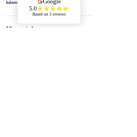
kalastuselämys!
Yhteystiedot
Höytiäinen, Finland
+358 45 271 9106
info@sisufishing.fi
Sisu Fishing Oy