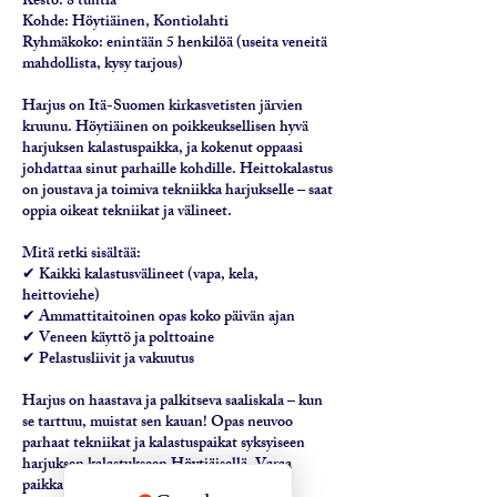
Kesto: 8 tuntia
Kohde: Höytiäinen, Kontiolahti
Ryhmäkoko: enintään 5 henkilöä (useita veneitä
mahdollista, kysy tarjous)
Harjus on Itä-Suomen kirkasvetisten järvien
kruunu. Höytiäinen on poikkeuksellisen hyvä
harjuksen kalastuspaikka, ja kokenut oppaasi
johdattaa sinut parhaille kohdille. Heittokalastus
on joustava ja toimiva tekniikka harjukselle – saat
oppia oikeat tekniikat ja välineet.
Mitä retki sisältää:
✔ Kaikki kalastusvälineet (vapa, kela,
heittoviehe)
✔ Ammattitaitoinen opas koko päivän ajan
✔ Veneen käyttö ja polttoaine
✔ Pelastusliivit ja vakuutus
Harjus on haastava ja palkitseva saaliskala – kun
se tarttuu, muistat sen kauan! Opas neuvoo
parhaat tekniikat ja kalastuspaikat syksyiseen
harjuksen kalastukseen Höytiäisellä. Varaa
paikkasi nyt ja koe ainutlaatuinen