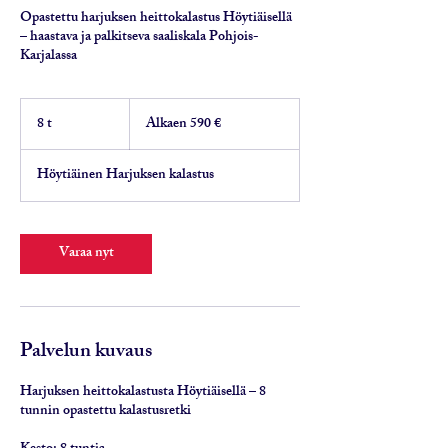
Opastettu harjuksen heittokalastus Höytiäisellä
– haastava ja palkitseva saaliskala Pohjois-
Karjalassa
Alkaen
590
8 t
8
Alkaen 590 €
euroa
t
Höytiäinen Harjuksen kalastus
Varaa nyt
Palvelun kuvaus
Harjuksen heittokalastusta Höytiäisellä – 8
tunnin opastettu kalastusretki